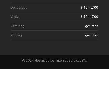
Donderdag
8.30 - 17.00
Vrijdag
8.30 - 17.00
Zaterdag
gesloten
Zondag
gesloten
© 2024 Hostingpower Internet Services B.V.