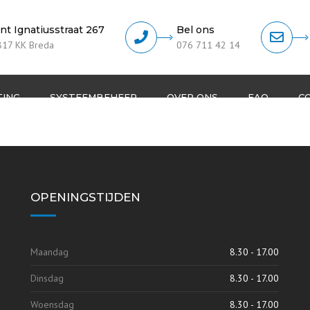
int Ignatiusstraat 267
Bel ons
817 KK Breda
076 711 42 14
TING
SYSTEEMBEHEER
OVER ONS
FAQ
C
Helpdesk & Ondersteuning
Klanten pa
Remote support
Referenties
OPENINGSTIJDEN
Anti-spam beleid
Privacy beleid
Maandag
8.30 - 17.00
Algemene voorwaarden
Dinsdag
8.30 - 17.00
Woensdag
8.30 - 17.00