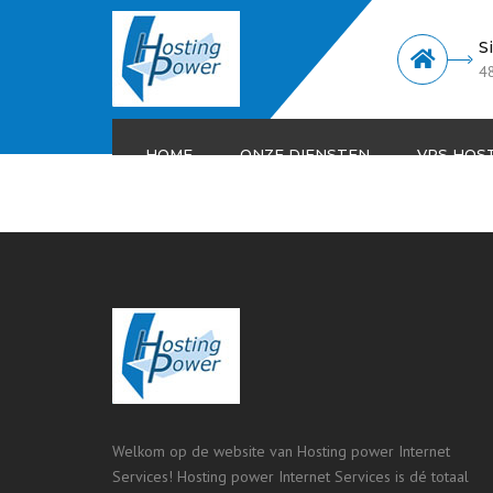
S
4
HOME
ONZE DIENSTEN
VPS HOS
Windows hosting
Linux hosting
SEO Hosting
Reseller Hosting
Dedicated servers
Welkom op de website van Hosting power Internet
Services! Hosting power Internet Services is dé totaal