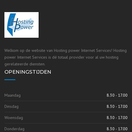
Welkom op de website van Hosting power Internet Services! Hosting
power Internet Services is dé totaal provider voor al uw hosting
gerelateerde diensten.
OPENINGSTIJDEN
Maandag
8.30 - 17.00
Dinsdag
8.30 - 17.00
Woensdag
8.30 - 17.00
Donderdag
8.30 - 17.00