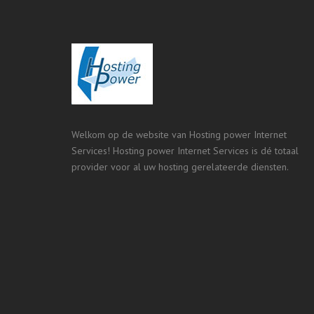
Welkom op de website van Hosting power Internet
Services! Hosting power Internet Services is dé totaal
provider voor al uw hosting gerelateerde diensten.