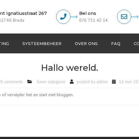
int Ignatiusstraat 267
Bel ons
817 KK Breda
076 711 42 14
TING
SYSTEEMBEHEER
OVER ONS
FAQ
C
Helpdesk & Ondersteuning
Klanten pa
Hallo wereld.
Remote support
0 comments
Geen categorie
posted by
admin
11 mei 20
Referenties
n of verwijder het en start met bloggen.
Anti-spam beleid
Privacy beleid
Algemene voorwaarden