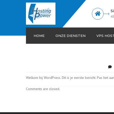
S
4
HOME
ONZE DIENSTEN
VPS HOS
Windows hosting
Linux hosting
SEO Hosting
Welkom bij WordPress. Dit is je eerste bericht. Pas het aa
Reseller Hosting
Comments are closed.
Dedicated servers