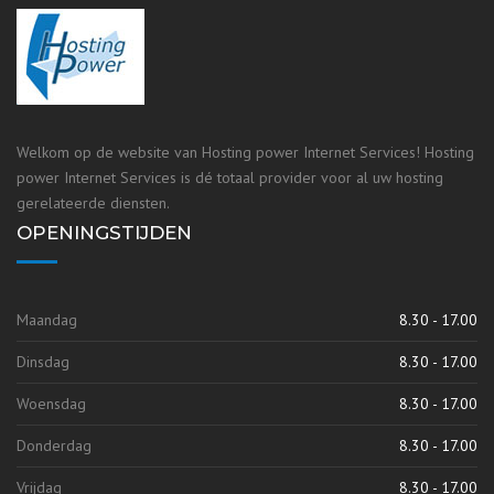
Welkom op de website van Hosting power Internet Services! Hosting
power Internet Services is dé totaal provider voor al uw hosting
gerelateerde diensten.
OPENINGSTIJDEN
Maandag
8.30 - 17.00
Dinsdag
8.30 - 17.00
Woensdag
8.30 - 17.00
Donderdag
8.30 - 17.00
Vrijdag
8.30 - 17.00