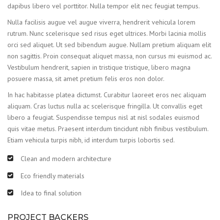
dapibus libero vel porttitor. Nulla tempor elit nec feugiat tempus.
Nulla facilisis augue vel augue viverra, hendrerit vehicula lorem
rutrum. Nunc scelerisque sed risus eget ultrices. Morbi lacinia mollis
orci sed aliquet. Ut sed bibendum augue. Nullam pretium aliquam elit
non sagittis. Proin consequat aliquet massa, non cursus mi euismod ac.
Vestibulum hendrerit, sapien in tristique tristique, libero magna
posuere massa, sit amet pretium felis eros non dolor.
In hac habitasse platea dictumst. Curabitur laoreet eros nec aliquam
aliquam. Cras luctus nulla ac scelerisque fringilla. Ut convallis eget
libero a feugiat. Suspendisse tempus nisl at nisl sodales euismod
quis vitae metus. Praesent interdum tincidunt nibh finibus vestibulum.
Etiam vehicula turpis nibh, id interdum turpis lobortis sed.
Clean and modern architecture
Eco friendly materials
Idea to final solution
PROJECT BACKERS