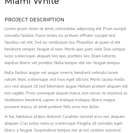
Miami White
PROJECT DESCRIPTION
Lorem ipsum dolor sit amet, consectetur adipiscing elit. Proin suscipit
convallis facilisis. Fusce lectus ex, pretium efficitur suscipit sed,
faucibus vel elit. Sed eu vestibulum leo. Phasellus at quam id elit
hendrerit semper feugiat id nunc. Morbi quis justo velit. Duis semper
lacus scelerisque, aliquam leo quis, porttitor leo. Etiam lobortis
dapibus libero vel porttitor. Nulla tempor elit nec feugiat tempus.
Nulla facilisis augue vel augue viverra, hendrerit vehicula lorem
rutrum. Nunc scelerisque sed risus eget ultrices. Morbi lacinia mollis
orci sed aliquet. Ut sed bibendum augue. Nullam pretium aliquam elit
non sagittis. Proin consequat aliquet massa, non cursus mi euismod ac.
Vestibulum hendrerit, sapien in tristique tristique, libero magna
posuere massa, sit amet pretium felis eros non dolor.
In hac habitasse platea dictumst. Curabitur laoreet eros nec aliquam
aliquam. Cras luctus nulla ac scelerisque fringilla. Ut convallis eget
libero a feugiat. Suspendisse tempus nisl at nisl sodales euismod