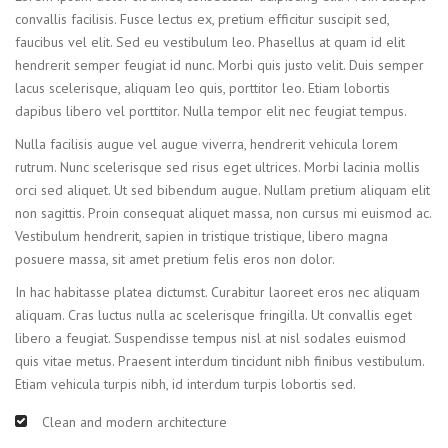
convallis facilisis. Fusce lectus ex, pretium efficitur suscipit sed,
faucibus vel elit. Sed eu vestibulum leo. Phasellus at quam id elit
hendrerit semper feugiat id nunc. Morbi quis justo velit. Duis semper
lacus scelerisque, aliquam leo quis, porttitor leo. Etiam lobortis
dapibus libero vel porttitor. Nulla tempor elit nec feugiat tempus.
Nulla facilisis augue vel augue viverra, hendrerit vehicula lorem
rutrum. Nunc scelerisque sed risus eget ultrices. Morbi lacinia mollis
orci sed aliquet. Ut sed bibendum augue. Nullam pretium aliquam elit
non sagittis. Proin consequat aliquet massa, non cursus mi euismod ac.
Vestibulum hendrerit, sapien in tristique tristique, libero magna
posuere massa, sit amet pretium felis eros non dolor.
In hac habitasse platea dictumst. Curabitur laoreet eros nec aliquam
aliquam. Cras luctus nulla ac scelerisque fringilla. Ut convallis eget
libero a feugiat. Suspendisse tempus nisl at nisl sodales euismod
quis vitae metus. Praesent interdum tincidunt nibh finibus vestibulum.
Etiam vehicula turpis nibh, id interdum turpis lobortis sed.
Clean and modern architecture