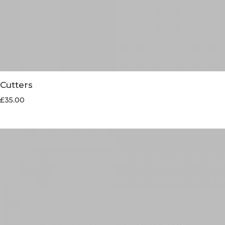
Cutters
£
35.00