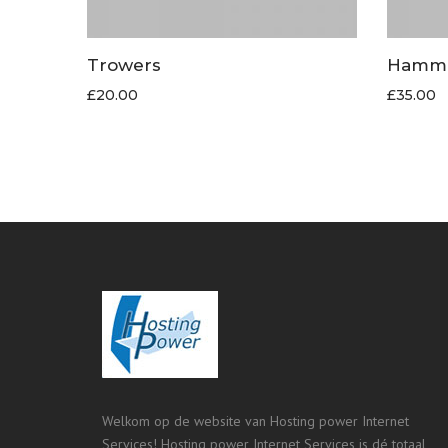
Trowers
Hamm
£
20.00
£
35.00
Welkom op de website van Hosting power Internet
Services! Hosting power Internet Services is dé totaal