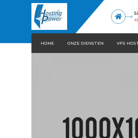
S
4
HOME
ONZE DIENSTEN
VPS HOS
Windows hosting
Linux hosting
SEO Hosting
Reseller Hosting
Dedicated servers