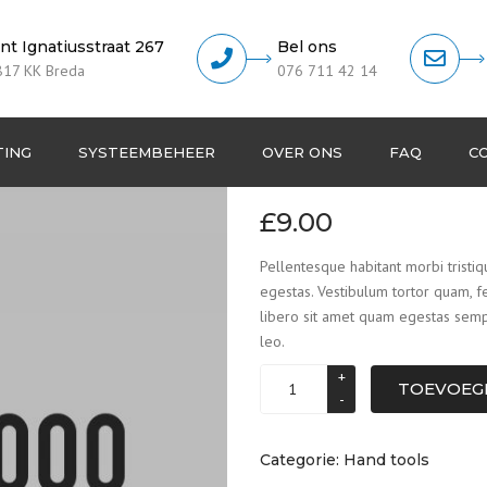
int Ignatiusstraat 267
Bel ons
817 KK Breda
076 711 42 14
Water level
TING
SYSTEEMBEHEER
OVER ONS
FAQ
C
Helpdesk & Ondersteuning
Klanten pa
£
9.00
Remote support
Pellentesque habitant morbi tristi
egestas. Vestibulum tortor quam, fe
Referenties
libero sit amet quam egestas sempe
Anti-spam beleid
leo.
Privacy beleid
TOEVOEG
Algemene voorwaarden
Categorie:
Hand tools