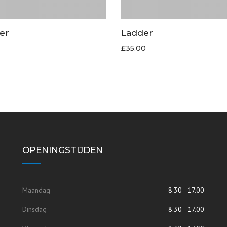
er
Ladder
£
35.00
OPENINGSTIJDEN
Maandag
8.30 - 17.00
Dinsdag
8.30 - 17.00