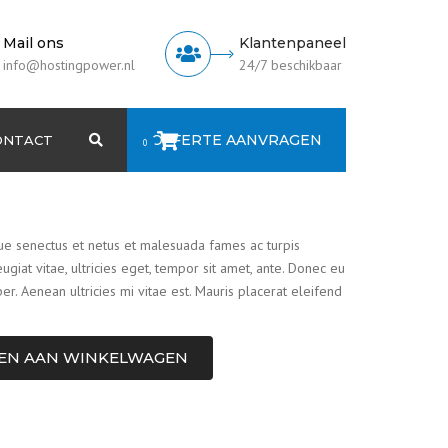
Mail ons
Klantenpaneel
info@hostingpower.nl
24/7 beschikbaar
OFFERTE AANVRAGEN
ONTACT
Search
0
neel
que senectus et netus et malesuada fames ac turpis
ugiat vitae, ultricies eget, tempor sit amet, ante. Donec eu
r. Aenean ultricies mi vitae est. Mauris placerat eleifend
EN AAN WINKELWAGEN